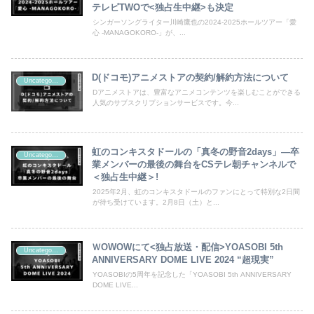
テレビTWOで<独占生中継>も決定
シンガーソングライター川崎鷹也の2024-2025ホールツアー「愛
心 -MANAGOKORO-」が、...
D(ドコモ)アニメストアの契約/解約方法について
Uncategorized
Dアニメストアは、豊富なアニメコンテンツを楽しむことができる
人気のサブスクリプションサービスです。今...
虹のコンキスタドールの「真冬の野音2days」―卒
Uncategorized
業メンバーの最後の舞台をCSテレ朝チャンネルで
＜独占生中継＞!
2025年2月、虹のコンキスタドールのファンにとって特別な2日間
が待ち受けています。2月8日（土）と...
ＷOWOWにて<独占放送・配信>YOASOBI 5th
Uncategorized
ANNIVERSARY DOME LIVE 2024 “超現実”
YOASOBIの5周年を記念した「YOASOBI 5th ANNIVERSARY
DOME LIVE...