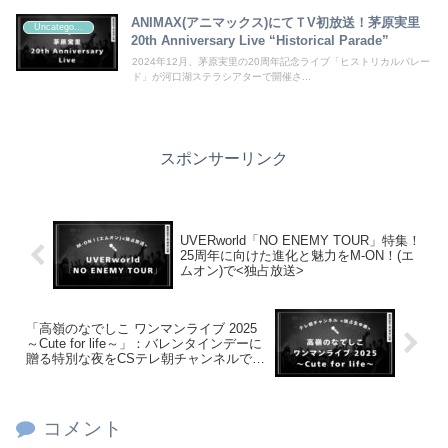
ANIMAX(アニマックス)にてＴV初放送！茅原実里
Uncategorized
20th Anniversary Live “Historical Parade”
2024年12月、茅原実里の20周年記念ライブ「ヒストリカルパレー
ド」が河口湖ステラシアターで開催さ...
スポンサーリンク
UVERworld「NO ENEMY TOUR」特集！
25周年に向けた進化と魅力をM-ON！(エ
ムオン)で<独占放送>
「高嶺のなでしこ ワンマンライブ 2025
～Cute for life～」：バレンタインデーに
贈る特別な夜をCSテレ朝チャンネルで<
独占生中継>！
コメント