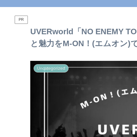
PR
UVERworld「NO ENEM
と魅力をM-ON！(エムオン)
Uncategorized