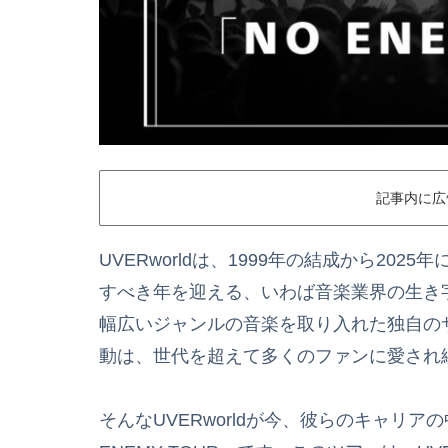
記事内に広
UVERworldは、1999年の結成から20
すべき年を迎える、いわば音楽業界の生き
幅広いジャンルの音楽を取り入れた独自の
動は、世代を超えて多くのファンに愛され
そんなUVERworldが今、彼らのキャリ