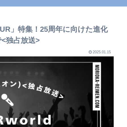
Y TOUR」特集！25周年に向けた進化
で<独占放送>
2025.01.15