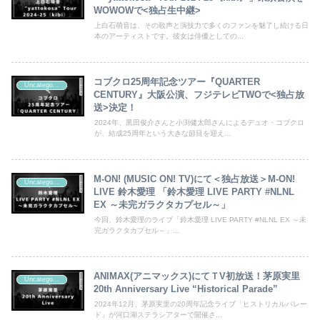
WOWOWで<独占生中継>
上白石萌音は、その歌声と演技力で多くのファンを魅了し続ける日
本のアーティストです。彼女は俳優としての...
コブクロ25周年記念ツアー『QUARTER
Uncategorized
CENTURY』大阪公演、フジテレビTWOで<独占放
送>決定！
2024年、黒田俊介さんと小渕健太郎さんによるデュオ・コブクロ
が、結成25周年という大きな節目を迎え...
M-ON! (MUSIC ON! TV)にて＜独占放送＞M-ON!
Uncategorized
LIVE 鈴木愛理 「鈴木愛理 LIVE PARTY #NLNL
EX ～未完ガラクタカプセル～」
今回、鈴木愛理のライブ「鈴木愛理 LIVE PARTY #NLNL EX ～未
完ガラクタカプセル～」...
ANIMAX(アニマックス)にてＴV初放送！茅原実里
Uncategorized
20th Anniversary Live “Historical Parade”
2024年12月、茅原実里の20周年記念ライブ「ヒストリカルパレー
ド」が河口湖ステラシアターで開催さ...