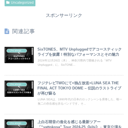
Uncategorized
スポンサーリンク
関連記事
SixTONES、MTV Unpluggedでアコースティック
Uncategorized
ライブを披露！特別なパフォーマンスとその魅力
2024年12月26日（木）、神奈川県内で開催される「MTV
Unplugged」に、SixTONE...
フジテレビTWOにて<独占放送>LUNA SEA THE
Uncategorized
FINAL ACT TOKYO DOME – 伝説のラストライブ
が再び蘇る
LUNA SEAは、1990年代の日本のロックシーンを席巻した、唯一
無二の存在感を誇るバンドです。そ...
上白石萌音の進化を感じる最新ツアー
Uncategorized
「“yattokosa” Tour 2024-25《kibi》」東京公演を