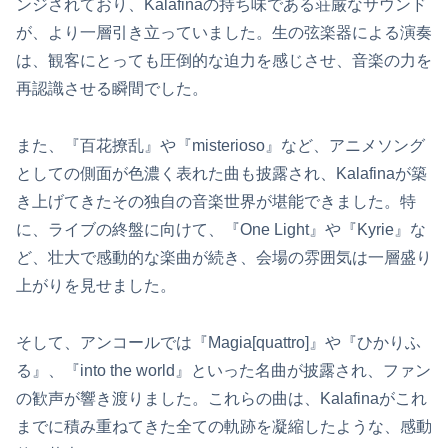
ンジされており、Kalafinaの持ち味である荘厳なサウンド
が、より一層引き立っていました。生の弦楽器による演奏
は、観客にとっても圧倒的な迫力を感じさせ、音楽の力を
再認識させる瞬間でした。
また、『百花撩乱』や『misterioso』など、アニメソング
としての側面が色濃く表れた曲も披露され、Kalafinaが築
き上げてきたその独自の音楽世界が堪能できました。特
に、ライブの終盤に向けて、『One Light』や『Kyrie』な
ど、壮大で感動的な楽曲が続き、会場の雰囲気は一層盛り
上がりを見せました。
そして、アンコールでは『Magia[quattro]』や『ひかりふ
る』、『into the world』といった名曲が披露され、ファン
の歓声が響き渡りました。これらの曲は、Kalafinaがこれ
までに積み重ねてきた全ての軌跡を凝縮したような、感動