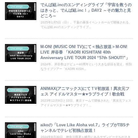
でんぱ組.incのエンディングライブ「宇宙を救うの
Uncategorized
はきっと、でんぱ組.inc！」DAY2 ～その魅力と見
どころ～
2025年1月5日（日）、千葉の幕張イベントホールで開催される、
でんぱ組.incのエンディングライブ...
M-ON! (MUSIC ON! TV)にて＜独占放送＞M-ON!
Uncategorized
LIVE 岸谷香 「KAORI KISHITANI 40th
Anniversary LIVE TOUR 2024 “57th SHOUT!”」
2024年、岸谷香はデビュー40周年という大きな節目を迎え、特別
なライブツアー「KAORI KISH...
ANIMAX(アニマックス)にてＴV初放送！異次元フ
Uncategorized
ェス アイドルマスター★♥ラブライブ！歌合戦
2023年12月9日と10日、東京ドームで開催された「異次元フェス
アイドルマスター★♥ラブライブ！...
aikoの「Love Like Aloha vol.7」ライブがTBSチ
Uncategorized
ャンネルでテレビ初独占放送！
2024年8月30日、神奈川県茅ヶ崎市にあるサザンビーチちがさき