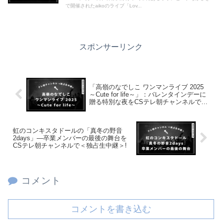
で開催されたaikoのライブ「Lov...
スポンサーリンク
「高嶺のなでしこ ワンマンライブ 2025
～Cute for life～」：バレンタインデーに
贈る特別な夜をCSテレ朝チャンネルで<
独占生中継>！
虹のコンキスタドールの「真冬の野音
2days」―卒業メンバーの最後の舞台を
CSテレ朝チャンネルで＜独占生中継＞!
コメント
コメントを書き込む