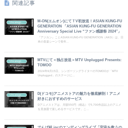
関連記事
M-ON(エムオン)にてＴV初放送！ASIAN KUNG-FU
Uncategorized
GENERATION 「ASIAN KUNG-FU GENERATION
Anniversary Special Live “ファン感謝祭 2024″」
『アジカン』ことASIAN KUNG-FU GENERATION（AKG）は、日
本の音楽シーンで長年...
MTVにて＜独占放送＞MTV Unplugged Presents:
Uncategorized
TOMOO
2024年9月15日、シンガーソングライターのTOMOOが「MTV
Unplugged」のステージに...
D(ドコモ)アニメストアの魅力を徹底解剖！アニメ
Uncategorized
好きにおすすめのサービス
Dアニメストアは、月額550円（税込）で5,700作品以上のアニメ
を見放題で楽しめるサービスです。こ...
でんぱ組.incのエンディングライブ「宇宙を救うの